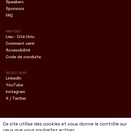
Speakers
Sponsors
FAQ
PRATIQUE
Lieu · Cité Univ.
Comment venir
Accessibilité
Code de conduite
SUIVEZ-NOUS
LinkedIn
YouTube
Instagram
X / Twitter
Ce site utilise des cookies et vous donne le contrôle sur
FWDC · 16.11.2026 · CITÉ UNIV. · PARIS
ceux que vous souhaitez activer
MENTIONS LÉGALES
CONFIDENTIALITÉ
CGV