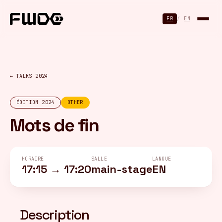
Panneau de gestion des cookies
FR
/
EN
← TALKS 2024
ÉDITION 2024
OTHER
Mots de fin
HORAIRE
SALLE
LANGUE
17:15 → 17:20
main-stage
EN
Description