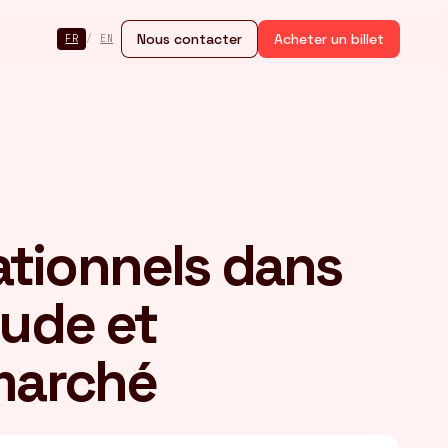
Nous contacter
Acheter un billet
FR
/
EN
ationnels dans
tude et
marché