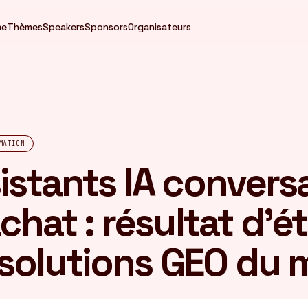
me
Thèmes
Speakers
Sponsors
Organisateurs
MATION
istants IA convers
chat : résultat d'é
solutions GEO du 