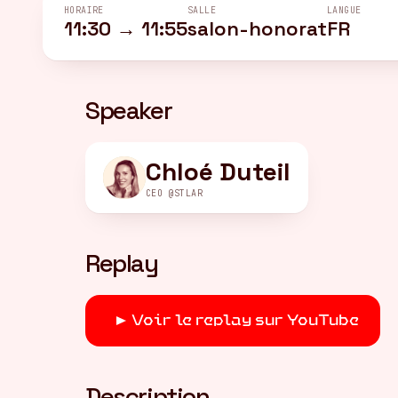
HORAIRE
SALLE
LANGUE
11:30 → 11:55
salon-honorat
FR
Speaker
Chloé Duteil
CEO @STLAR
Replay
Voir le replay sur YouTube
Description