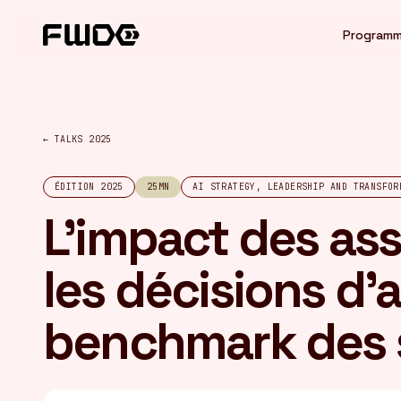
Panneau de gestion des cookies
Program
← TALKS 2025
ÉDITION 2025
25MN
AI STRATEGY, LEADERSHIP AND TRANSFOR
L'impact des ass
les décisions d'a
benchmark des 