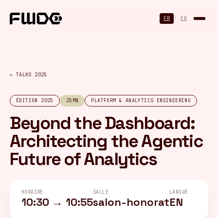
Panneau de gestion des cookies
FR
/
EN
← TALKS 2025
ÉDITION 2025
25MN
PLATFORM & ANALYTICS ENGINEERING
Beyond the Dashboard:
Architecting the Agentic
Future of Analytics
HORAIRE
SALLE
LANGUE
10:30 → 10:55
salon-honorat
EN