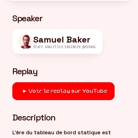
Speaker
FR
/
EN
Samuel Baker
STAFF ANALYTICS ENGINEER @MIRAKL
Replay
Voir le replay sur YouTube
Description
L'ère du tableau de bord statique est