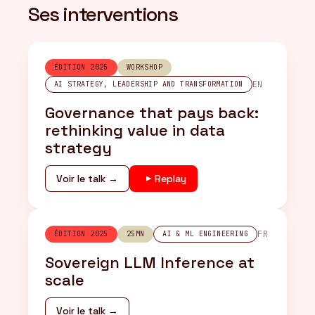
Ses interventions
ÉDITION 2025
WORKSHOP
EN
AI STRATEGY, LEADERSHIP AND TRANSFORMATION
Governance that pays back:
rethinking value in data
strategy
Voir le talk →
Replay
FR
ÉDITION 2025
25MN
AI & ML ENGINEERING
Sovereign LLM Inference at
scale
Voir le talk →