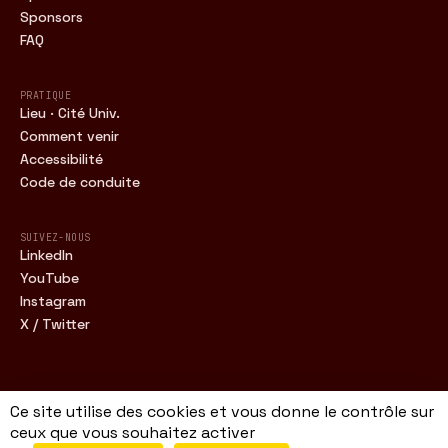
Sponsors
FAQ
PRATIQUE
Lieu · Cité Univ.
Comment venir
Accessibilité
Code de conduite
SUIVEZ-NOUS
LinkedIn
YouTube
Instagram
X / Twitter
Ce site utilise des cookies et vous donne le contrôle sur
FWDC · 16.11.2026 · CITÉ UNIV. · PARIS
ceux que vous souhaitez activer
MENTIONS LÉGALES
CONFIDENTIALITÉ
CGV
© 2026 · FORWARD DATA CONFERENCE