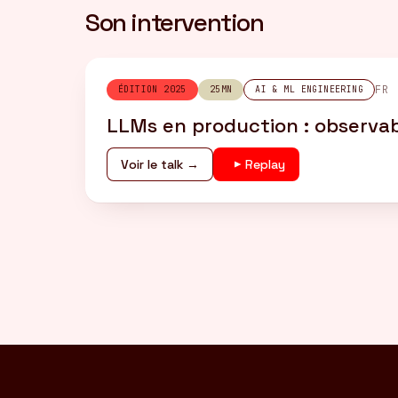
Son intervention
FR
ÉDITION 2025
25MN
AI & ML ENGINEERING
LLMs en production : observabi
Voir le talk →
Replay