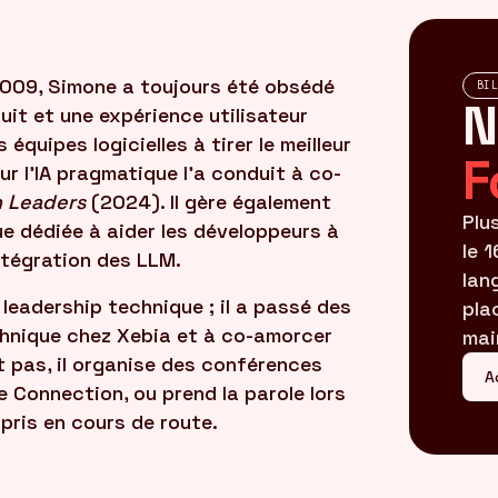
 2009, Simone a toujours été obsédé
BI
N
duit et une expérience utilisateur
es équipes logicielles à tirer le meilleur
F
ur l'IA pragmatique l'a conduit à co-
h Leaders
(2024). Il gère également
Plu
e dédiée à aider les développeurs à
le 
intégration des LLM.
lan
leadership technique ; il a passé des
pla
chnique chez Xebia et à co-amorcer
mai
it pas, il organise des conférences
A
Connection, ou prend la parole lors
pris en cours de route.