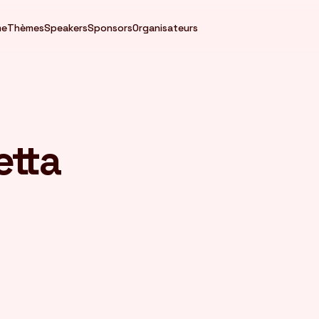
me
Thèmes
Speakers
Sponsors
Organisateurs
etta