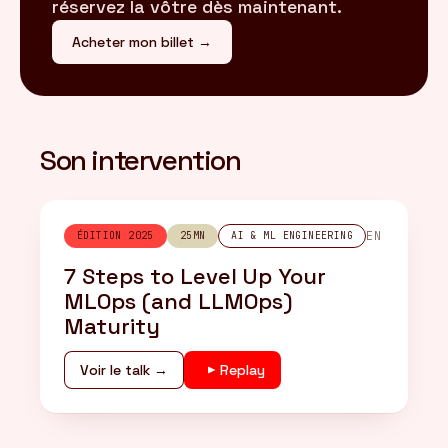
réservez la vôtre dès maintenant.
Acheter mon billet →
Son intervention
EN
ÉDITION 2025
25MN
AI & ML ENGINEERING
7 Steps to Level Up Your
MLOps (and LLMOps)
Maturity
Voir le talk →
Replay