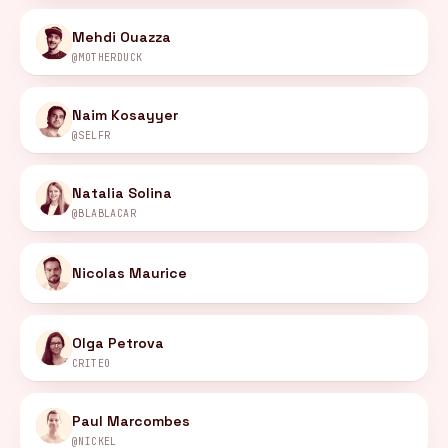
Mehdi Ouazza
@MOTHERDUCK
Naim Kosayyer
@SELFR
Natalia Solina
@BLABLACAR
Nicolas Maurice
Olga Petrova
CRITEO
Paul Marcombes
@NICKEL