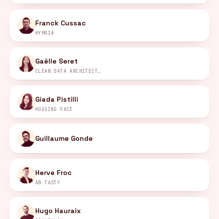
Franck Cussac
HYMAIA
Gaëlle Seret
CLEAN DATA ARCHITECTURE
Giada Pistilli
HUGGING FACE
Guillaume Gonde
Herve Froc
AB TASTY
Hugo Hauraix