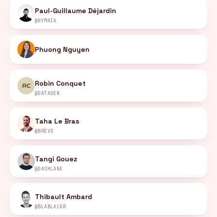
Paul-Guillaume Déjardin
@HYMAÏA
Phuong Nguyen
Robin Conquet
RC
@DATAGEN
Taha Le Bras
@BREVO
Tangi Gouez
@DASHLANE
Thibault Ambard
@BLABLACAR