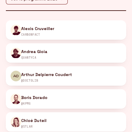
FR
/
EN
Alexis Cruveiller
CARBONFACT
Andrea Gioia
QUANTYCA
Arthur Delpierre Coudert
AD
@DOCTOLIB
Boris Dorado
@KPMG
Chloé Duteil
@STLAR