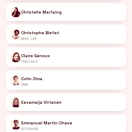
Christelle Marfaing
Christophe Blefari
@NAO LAB
Claire Genoux
FREELANCE
Colin Zima
OMNI
Eevamaija Virtanen
Emmanuel Martin-Chave
DATAGUARD