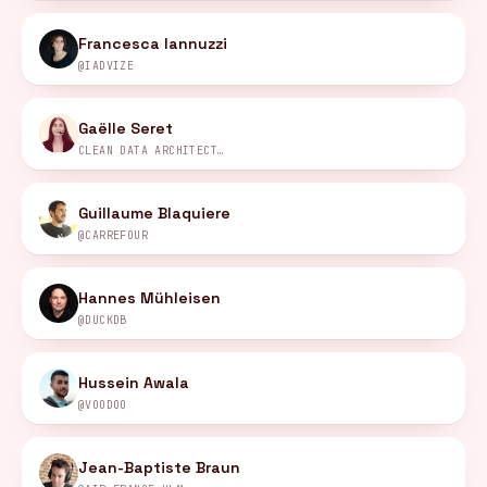
Francesca Iannuzzi
@IADVIZE
Gaëlle Seret
CLEAN DATA ARCHITECTURE
Guillaume Blaquiere
@CARREFOUR
Hannes Mühleisen
@DUCKDB
Hussein Awala
@VOODOO
Jean-Baptiste Braun