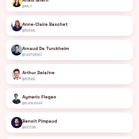
Anais Ghelfi
@MALT
Anne-Claire Baschet
@MIRAKL
Arnaud De Turckheim
@CASTORDOC
Arthur Delaitre
@MIRAKL
Aymeric Flegeo
@BLABLACAR
Benoit Pimpaud
@KESTRA