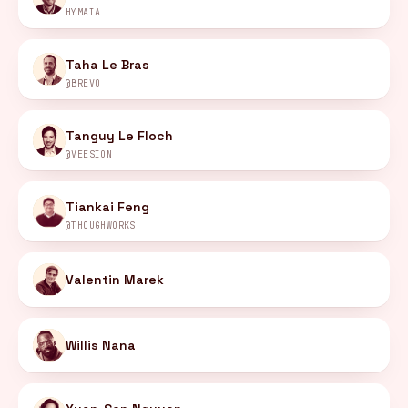
HYMAÏA
Taha Le Bras
@BREVO
Tanguy Le Floch
@VEESION
Tiankai Feng
@THOUGHWORKS
Valentin Marek
Willis Nana