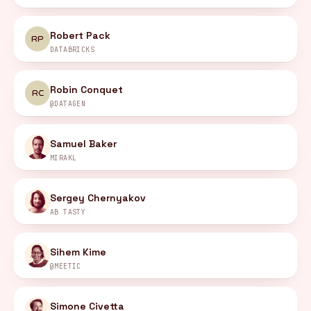
Robert Pack
RP
DATABRICKS
Robin Conquet
RC
@DATAGEN
Samuel Baker
MIRAKL
Sergey Chernyakov
AB TASTY
Sihem Kime
@MEETIC
Simone Civetta