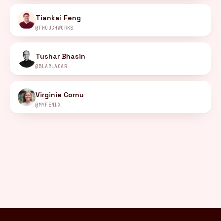
Tiankai Feng
@THOUGHWORKS
Tushar Bhasin
@BLABLACAR
Virginie Cornu
@MYFENIX