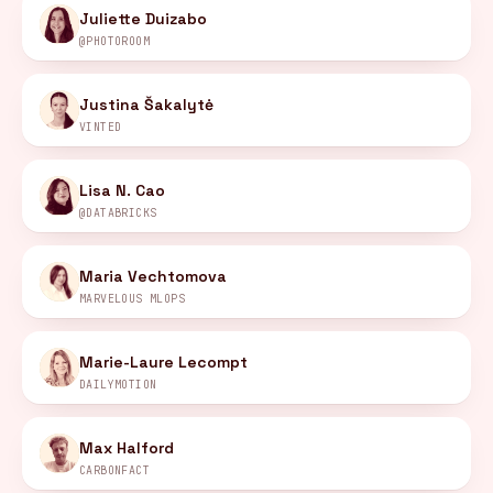
Juliette Duizabo
@PHOTOROOM
Justina Šakalytė
VINTED
Lisa N. Cao
@DATABRICKS
Maria Vechtomova
MARVELOUS MLOPS
Marie-Laure Lecompt
DAILYMOTION
Max Halford
CARBONFACT