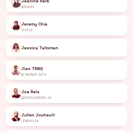
Jeanine Harb
@MIRAKL
Jeremy Chia
VINTED
Jessica Talisman
Jian TANG
@TANGRAM DATA
Joe Reis
@DEEPLEARNING.AI
Julien Jouhault
LEBONCOIN