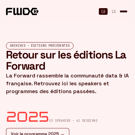
Panneau de gestion des cookies
FR
/
EN
ARCHIVES · ÉDITIONS PRÉCÉDENTES
Retour sur les éditions La
Forward
La Forward rassemble la communauté data & IA
française. Retrouvez ici les speakers et
programmes des éditions passées.
2025
53 SPEAKERS · 41 SESSIONS
Voir le programme 2025 →