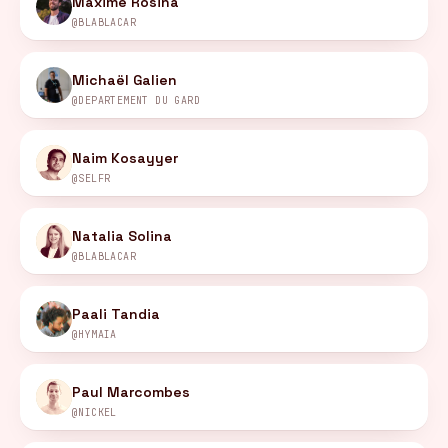
Maxime Rosina
@BLABLACAR
Michaël Galien
@DÉPARTEMENT DU GARD
Naim Kosayyer
@SELFR
Natalia Solina
@BLABLACAR
Paali Tandia
@HYMAÏA
Paul Marcombes
@NICKEL