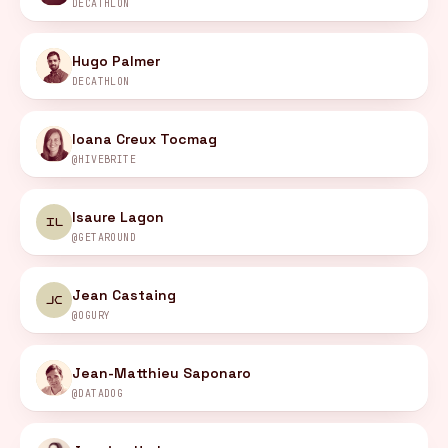
DECATHLON
Hugo Palmer
DECATHLON
Ioana Creux Tocmag
@HIVEBRITE
Isaure Lagon
IL
@GETAROUND
Jean Castaing
JC
@OGURY
Jean-Matthieu Saponaro
@DATADOG