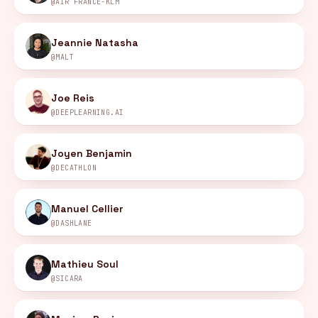
@AIR FRANCE-KLM
Jeannie Natasha
@MALT
Joe Reis
@DEEPLEARNING.AI
Joyen Benjamin
@DECATHLON
Manuel Cellier
@DASHLANE
Mathieu Soul
@SICARA