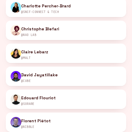
Charlotte Percher-Brard
@SNCF-CONNECT & TECH
Christophe Blefari
@NAO LAB
Claire Lebarz
@MALT
David Jayatillake
@CUBE
Edouard Flouriot
@SORARE
Florent Piétot
@NIBBLE