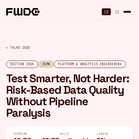
Panneau de gestion des cookies
FR
/
EN
← TALKS 2025
ÉDITION 2025
25MN
PLATFORM & ANALYTICS ENGINEERING
Test Smarter, Not Harder:
Risk-Based Data Quality
Without Pipeline
Paralysis
HORAIRE
SALLE
LANGUE