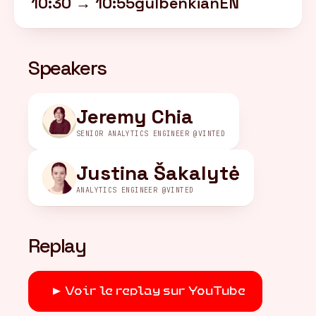
10:30 → 10:55
gulbenkian
EN
FR
/
EN
Speakers
Jeremy Chia
SENIOR ANALYTICS ENGINEER @VINTED
Justina Šakalytė
ANALYTICS ENGINEER @VINTED
Replay
Voir le replay sur YouTube