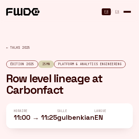
Panneau de gestion des cookies
FR
/
EN
← TALKS 2025
ÉDITION 2025
25MN
PLATFORM & ANALYTICS ENGINEERING
Row level lineage at
Carbonfact
HORAIRE
SALLE
LANGUE
11:00 → 11:25
gulbenkian
EN