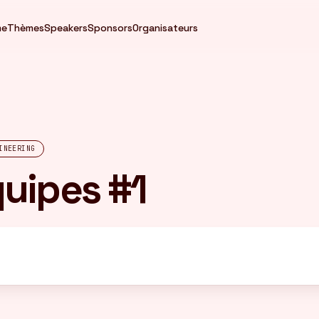
me
Thèmes
Speakers
Sponsors
Organisateurs
INEERING
uipes #1