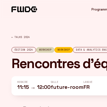
Panneau de gestion des cookies
Program
← TALKS 2024
ÉDITION 2024
WORKSHOP
WORKSHOP
DATA & ANALYTICS ENG
Rencontres d'éq
HORAIRE
SALLE
LANGUE
11:15 → 12:00
future-room
FR