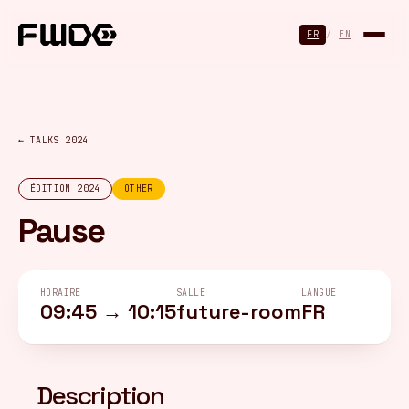
Panneau de gestion des cookies
FR
/
EN
← TALKS 2024
ÉDITION 2024
OTHER
Pause
HORAIRE
SALLE
LANGUE
09:45 → 10:15
future-room
FR
Description