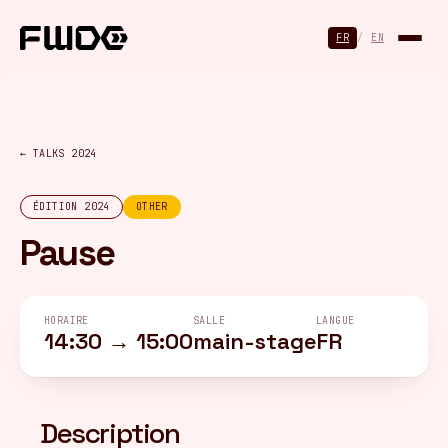
Panneau de gestion des cookies
FR
/
EN
← TALKS 2024
ÉDITION 2024
OTHER
Pause
HORAIRE
SALLE
LANGUE
14:30 → 15:00
main-stage
FR
Description