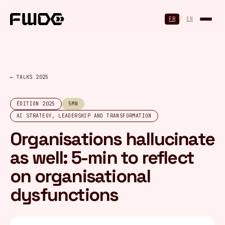
Panneau de gestion des cookies
FR
/
EN
← TALKS 2025
ÉDITION 2025
5MN
AI STRATEGY, LEADERSHIP AND TRANSFORMATION
Organisations hallucinate
as well: 5-min to reflect
on organisational
dysfunctions