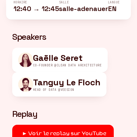
HORAIRE
SALLE
LANGUE
12:40 → 12:45
salle-adenauer
EN
FR
/
EN
Speakers
Gaëlle Seret
CO-FOUNDER @CLEAN DATA ARCHITECTURE
Tanguy Le Floch
HEAD OF DATA @VEESION
Replay
Voir le replay sur YouTube