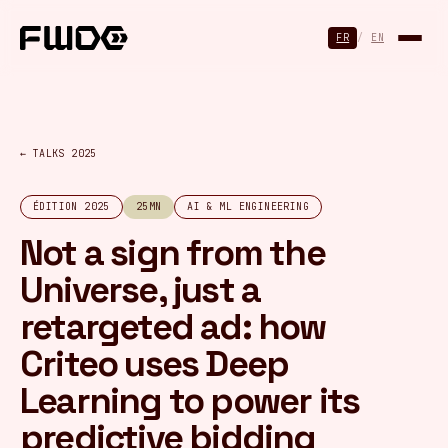
Panneau de gestion des cookies
FR
/
EN
← TALKS 2025
ÉDITION 2025
25MN
AI & ML ENGINEERING
Not a sign from the
Universe, just a
retargeted ad: how
Criteo uses Deep
Learning to power its
predictive bidding