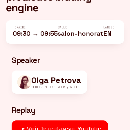
engine
FR
/
EN
HORAIRE
SALLE
LANGUE
09:30 → 09:55
salon-honorat
EN
Speaker
Olga Petrova
SENIOR ML ENGINEER @CRITEO
Replay
Voir le replay sur YouTube