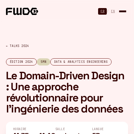
Panneau de gestion des cookies
FR
/
EN
← TALKS 2024
ÉDITION 2024
5MN
DATA & ANALYTICS ENGINEERING
Le Domain-Driven Design
: Une approche
révolutionnaire pour
l'ingénierie des données
HORAIRE
SALLE
LANGUE