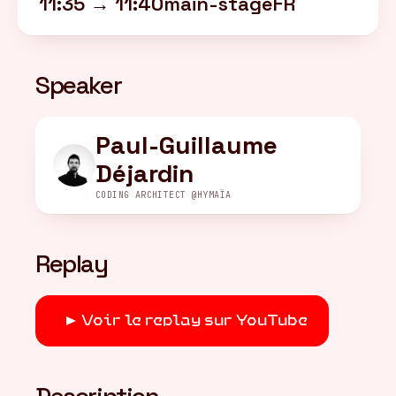
11:35 → 11:40
main-stage
FR
FR
/
EN
Speaker
Paul-Guillaume
Déjardin
CODING ARCHITECT @HYMAÏA
Replay
Voir le replay sur YouTube