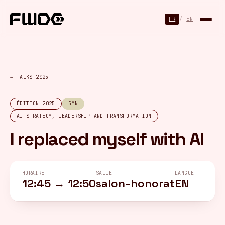
Panneau de gestion des cookies
FR
/
EN
← TALKS 2025
ÉDITION 2025
5MN
AI STRATEGY, LEADERSHIP AND TRANSFORMATION
I replaced myself with AI
HORAIRE
SALLE
LANGUE
12:45 → 12:50
salon-honorat
EN