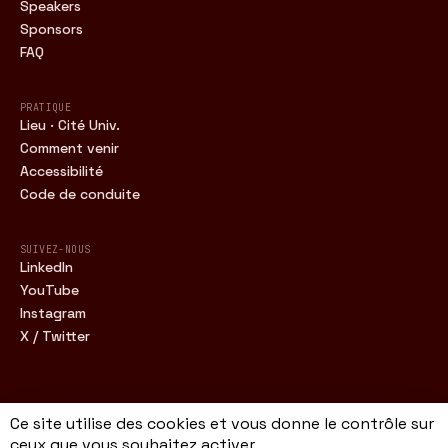
Speakers
Sponsors
FAQ
PRATIQUE
Lieu · Cité Univ.
Comment venir
Accessibilité
Code de conduite
SUIVEZ-NOUS
LinkedIn
YouTube
Instagram
X / Twitter
Ce site utilise des cookies et vous donne le contrôle sur
FWDC · 16.11.2026 · CITÉ UNIV. · PARIS
ceux que vous souhaitez activer
MENTIONS LÉGALES
CONFIDENTIALITÉ
CGV