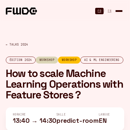
Panneau de gestion des cookies
FR
/
EN
← TALKS 2024
ÉDITION 2024
WORKSHOP
WORKSHOP
AI & ML ENGINEERING
How to scale Machine
Learning Operations with
Feature Stores ?
HORAIRE
SALLE
LANGUE
13:40 → 14:30
predict-room
EN