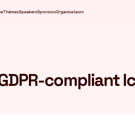
me
Thèmes
Speakers
Sponsors
Organisateurs
 GDPR-compliant I