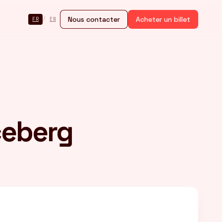
Nous contacter
Acheter un billet
FR
/
EN
ceberg