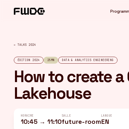
Panneau de gestion des cookies
Program
← TALKS 2024
ÉDITION 2024
25MN
DATA & ANALYTICS ENGINEERING
How to create a
Lakehouse
HORAIRE
SALLE
LANGUE
10:45 → 11:10
future-room
EN