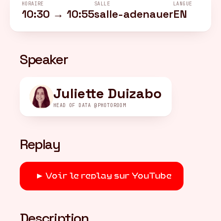
HORAIRE
SALLE
LANGUE
10:30 → 10:55
salle-adenauer
EN
FR
/
EN
Speaker
Juliette Duizabo
HEAD OF DATA @PHOTOROOM
Replay
Voir le replay sur YouTube
Description