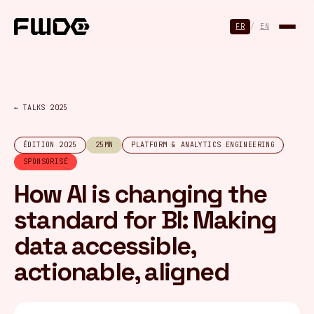
Panneau de gestion des cookies
FR
/
EN
← TALKS 2025
ÉDITION 2025
25MN
PLATFORM & ANALYTICS ENGINEERING
SPONSORISÉ
How AI is changing the
standard for BI: Making
data accessible,
actionable, aligned