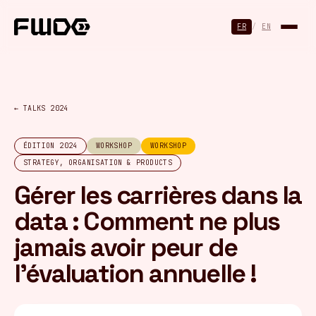
Panneau de gestion des cookies
FR
/
EN
← TALKS 2024
ÉDITION 2024
WORKSHOP
WORKSHOP
STRATEGY, ORGANISATION & PRODUCTS
Gérer les carrières dans la
data : Comment ne plus
jamais avoir peur de
l’évaluation annuelle !