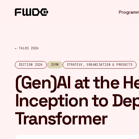
Panneau de gestion des cookies
Program
← TALKS 2024
ÉDITION 2024
25MN
STRATEGY, ORGANISATION & PRODUCTS
(Gen)AI at the H
Inception to De
Transformer