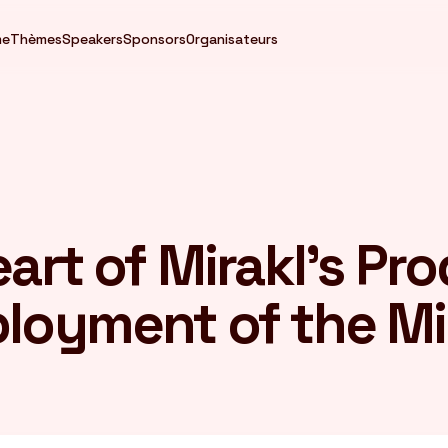
me
Thèmes
Speakers
Sponsors
Organisateurs
eart of Mirakl's Pr
ployment of the Mi