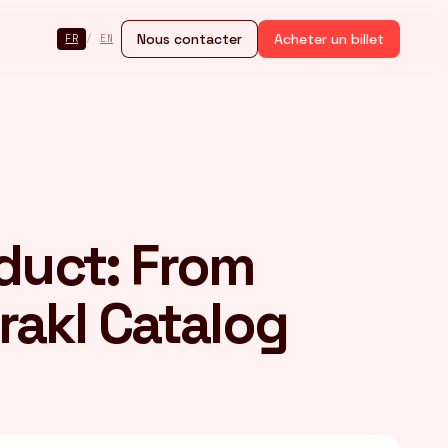
Nous contacter
Acheter un billet
FR
/
EN
oduct: From
rakl Catalog