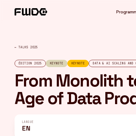
Panneau de gestion des cookies
Program
← TALKS 2025
ÉDITION 2025
KEYNOTE
KEYNOTE
DATA & AI SCALING AND 
From Monolith t
Age of Data Pro
LANGUE
EN