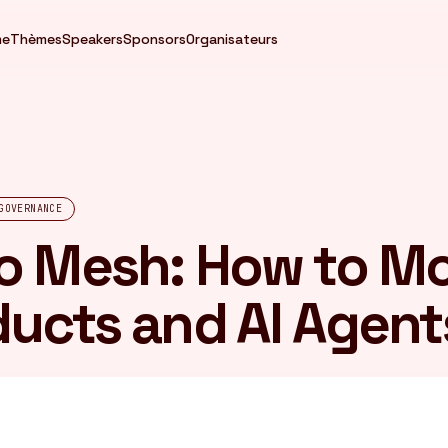
me
Thèmes
Speakers
Sponsors
Organisateurs
GOVERNANCE
o Mesh: How to Mo
ducts and AI Agent