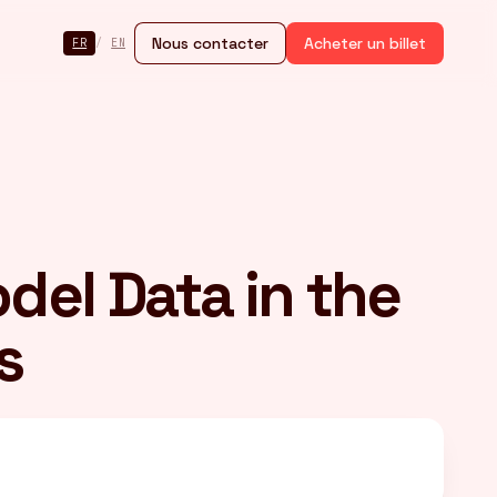
Nous contacter
Acheter un billet
FR
/
EN
del Data in the
s