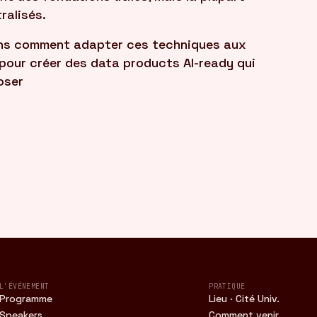
ralisés.
ons comment adapter ces techniques aux
 pour créer des data products AI-ready qui
poser
L'ÉVÉNEMENT
PRATIQUE
Programme
Lieu · Cité Univ.
Speakers
Comment venir