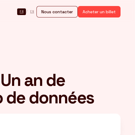
Nous contacter
Acheter un billet
FR
/
EN
 Un an de
To de données