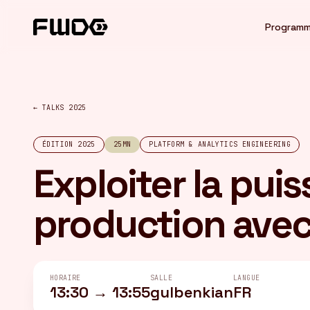
Panneau de gestion des cookies
Program
← TALKS 2025
ÉDITION 2025
25MN
PLATFORM & ANALYTICS ENGINEERING
Exploiter la pui
production avec
HORAIRE
SALLE
LANGUE
13:30 → 13:55
gulbenkian
FR