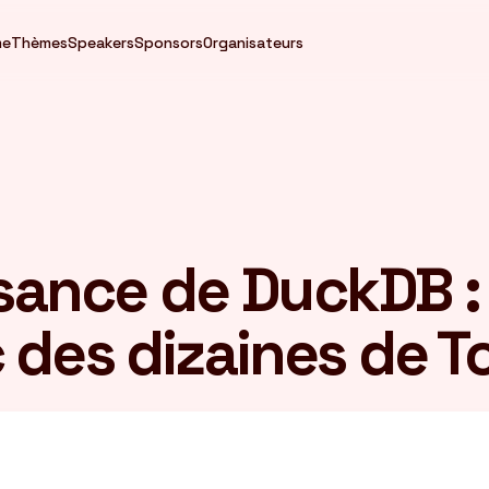
me
Thèmes
Speakers
Sponsors
Organisateurs
ssance de DuckDB :
 des dizaines de 