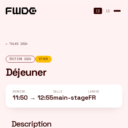
Panneau de gestion des cookies
FR
/
EN
← TALKS 2024
ÉDITION 2024
OTHER
Déjeuner
HORAIRE
SALLE
LANGUE
11:50 → 12:55
main-stage
FR
Description