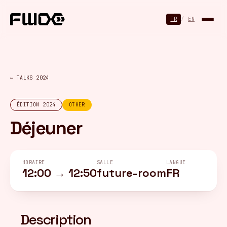
Panneau de gestion des cookies
FR
/
EN
← TALKS 2024
ÉDITION 2024
OTHER
Déjeuner
HORAIRE
SALLE
LANGUE
12:00 → 12:50
future-room
FR
Description