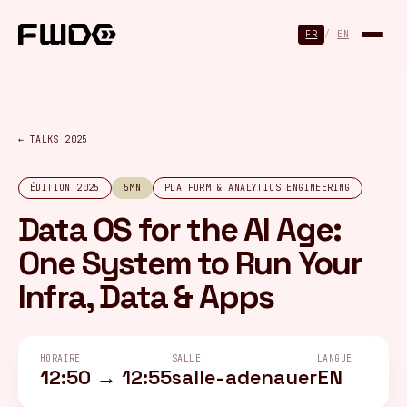
Panneau de gestion des cookies
FR
/
EN
← TALKS 2025
ÉDITION 2025
5MN
PLATFORM & ANALYTICS ENGINEERING
Data OS for the AI Age:
One System to Run Your
Infra, Data & Apps
HORAIRE
SALLE
LANGUE
12:50 → 12:55
salle-adenauer
EN