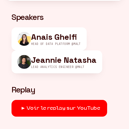
Speakers
FR
/
EN
Anais Ghelfi
HEAD OF DATA PLATFORM @MALT
Jeannie Natasha
LEAD ANALYTICS ENGINEER @MALT
Replay
Voir le replay sur YouTube