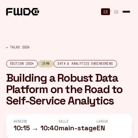
Panneau de gestion des cookies
FR
/
EN
← TALKS 2024
ÉDITION 2024
25MN
DATA & ANALYTICS ENGINEERING
Building a Robust Data
Platform on the Road to
Self-Service Analytics
HORAIRE
SALLE
LANGUE
10:15 → 10:40
main-stage
EN