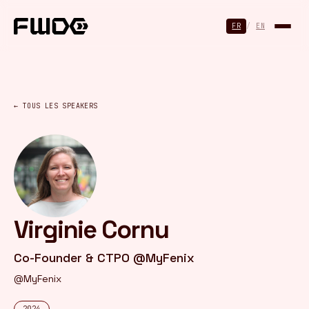
Panneau de gestion des cookies
FR
/
EN
← TOUS LES SPEAKERS
Virginie Cornu
Co-Founder & CTPO @MyFenix
@MyFenix
2024