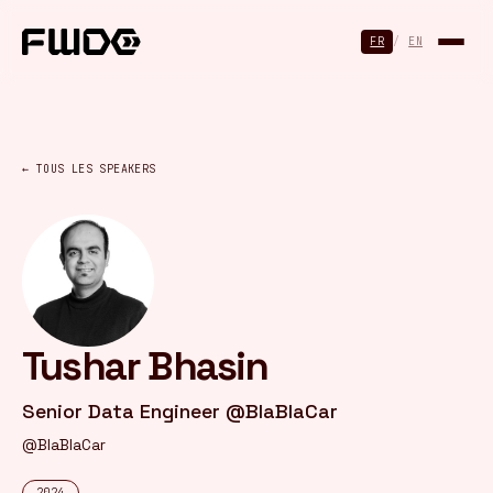
Panneau de gestion des cookies
FR
/
EN
← TOUS LES SPEAKERS
Tushar Bhasin
Senior Data Engineer @BlaBlaCar
@BlaBlaCar
2024