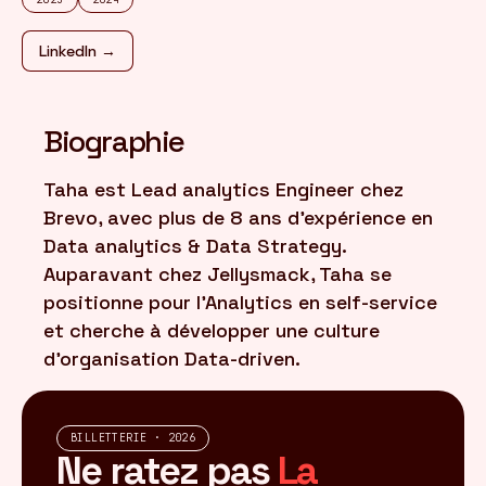
LinkedIn →
FR
/
EN
Biographie
Taha est Lead analytics Engineer chez
Brevo, avec plus de 8 ans d'expérience en
Data analytics & Data Strategy.
Auparavant chez Jellysmack, Taha se
positionne pour l'Analytics en self-service
et cherche à développer une culture
d'organisation Data-driven.
BILLETTERIE · 2026
Ne ratez pas
La