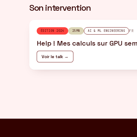
Son intervention
FR
ÉDITION 2024
25MN
AI & ML ENGINEERING
Help ! Mes calculs sur GPU se
Voir le talk →