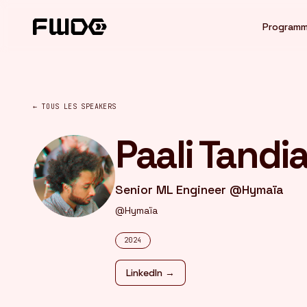
Panneau de gestion des cookies
Program
← TOUS LES SPEAKERS
Paali Tandi
Senior ML Engineer @Hymaïa
@Hymaïa
2024
LinkedIn →