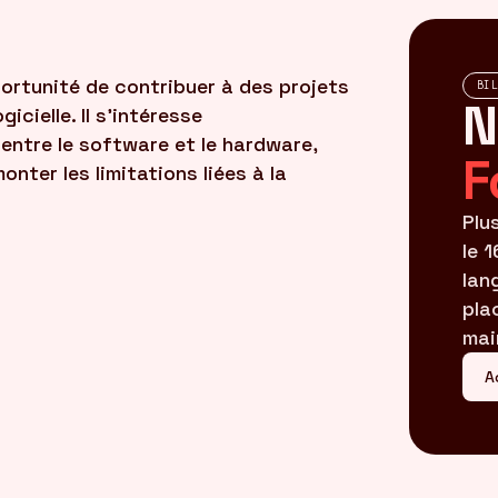
pportunité de contribuer à des projets
BI
N
icielle. Il s'intéresse
 entre le software et le hardware,
F
ter les limitations liées à la
Plu
le 
lan
pla
mai
A