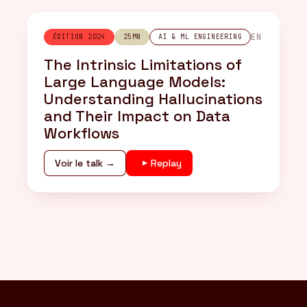
EN
ÉDITION 2024
25MN
AI & ML ENGINEERING
The Intrinsic Limitations of
Large Language Models:
Understanding Hallucinations
and Their Impact on Data
Workflows
Voir le talk →
Replay