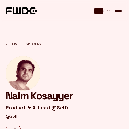
Panneau de gestion des cookies
FR
/
EN
← TOUS LES SPEAKERS
Naim Kosayyer
Product & AI Lead @Selfr
@Selfr
2024