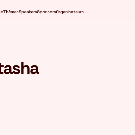
me
Thèmes
Speakers
Sponsors
Organisateurs
tasha