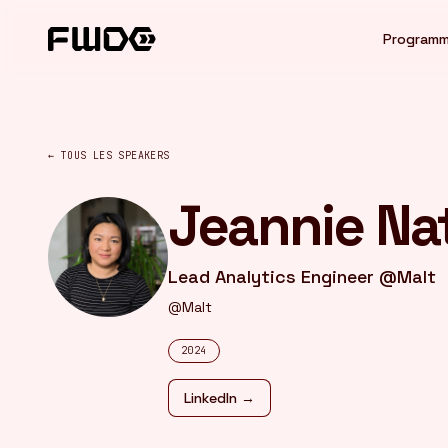
Panneau de gestion des cookies
Program
← TOUS LES SPEAKERS
Jeannie Na
Lead Analytics Engineer @Malt
@Malt
2024
LinkedIn →