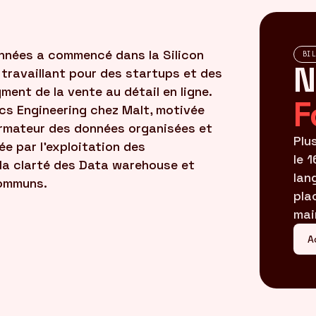
onnées a commencé dans la Silicon
BI
N
n travaillant pour des startups et des
ent de la vente au détail en ligne.
F
ics Engineering chez Malt, motivée
ormateur des données organisées et
Plu
e par l'exploitation des
le 
la clarté des Data warehouse et
lan
communs.
pla
mai
A