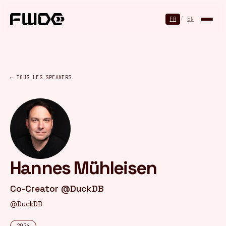
Panneau de gestion des cookies
FR
/
EN
← TOUS LES SPEAKERS
Hannes Mühleisen
Co-Creator @DuckDB
@DuckDB
2024