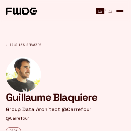
Panneau de gestion des cookies
FR
/
EN
← TOUS LES SPEAKERS
Guillaume Blaquiere
Group Data Architect @Carrefour
@Carrefour
2024