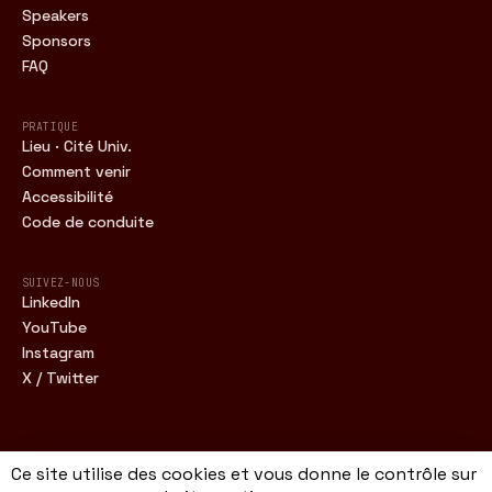
Speakers
Sponsors
FAQ
PRATIQUE
Lieu · Cité Univ.
Comment venir
Accessibilité
Code de conduite
SUIVEZ-NOUS
LinkedIn
YouTube
Instagram
X / Twitter
Ce site utilise des cookies et vous donne le contrôle sur
FWDC · 16.11.2026 · CITÉ UNIV. · PARIS