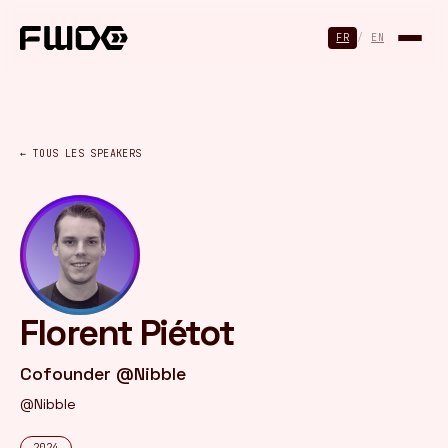
Panneau de gestion des cookies
FR
/
EN
← TOUS LES SPEAKERS
Florent Piétot
Cofounder @Nibble
@Nibble
2024