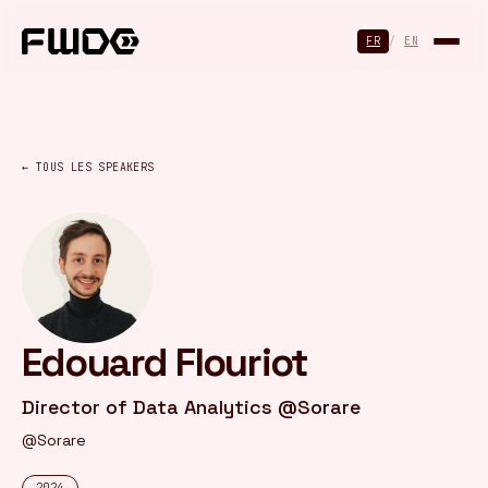
Panneau de gestion des cookies
FR
/
EN
← TOUS LES SPEAKERS
Edouard Flouriot
Director of Data Analytics @Sorare
@Sorare
2024