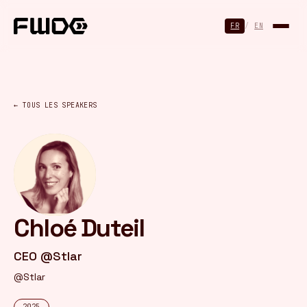
Panneau de gestion des cookies
FR
/
EN
← TOUS LES SPEAKERS
Chloé Duteil
CEO @Stlar
@Stlar
2025