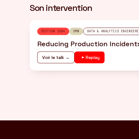
Son intervention
ÉDITION 2024
5MN
DATA & ANALYTICS ENGINEERI
Reducing Production Incident
Voir le talk →
Replay