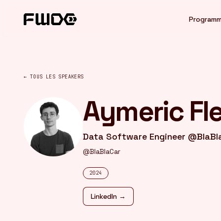
Panneau de gestion des cookies
Program
← TOUS LES SPEAKERS
Aymeric Fl
Data Software Engineer @BlaBl
@BlaBlaCar
2024
LinkedIn →