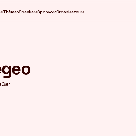
me
Thèmes
Speakers
Sponsors
Organisateurs
egeo
aCar