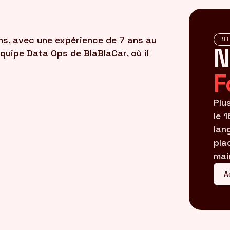
ns, avec une expérience de 7 ans au
BI
N
l’équipe Data Ops de BlaBlaCar, où il
F
Plu
le 
lan
pla
mai
A